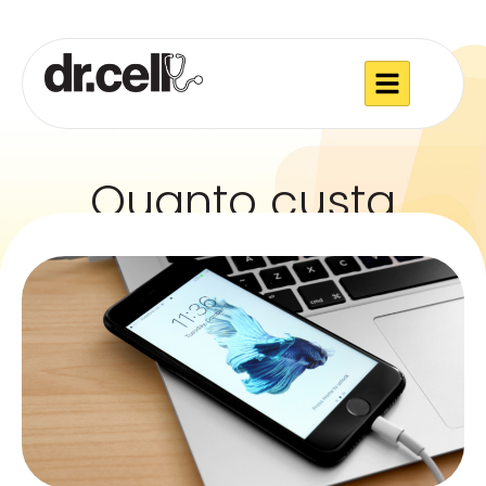
Quanto custa
trocar a bateria do
iPhone 15?